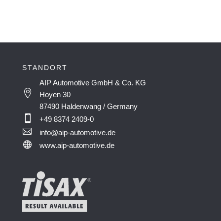
STANDORT
AIP Automotive GmbH & Co. KG

Hoyen 30
87490 Haldenwang / Germany

+49 8374 2409-0

info@aip-automotive.de

www.aip-automotive.de