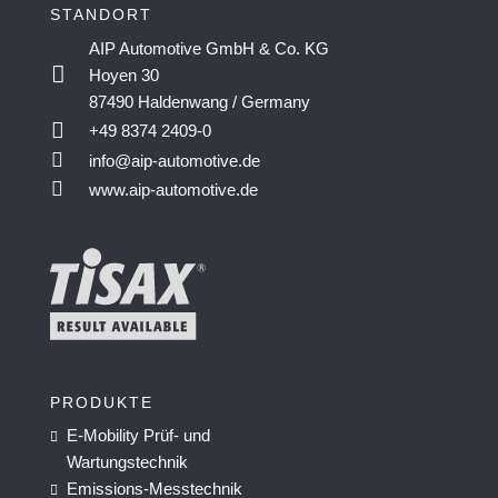
STANDORT
AIP Automotive GmbH & Co. KG

Hoyen 30
87490 Haldenwang / Germany

+49 8374 2409-0

info@aip-automotive.de

www.aip-automotive.de
PRODUKTE
E-Mobility Prüf- und

Wartungstechnik

Emissions-Messtechnik
